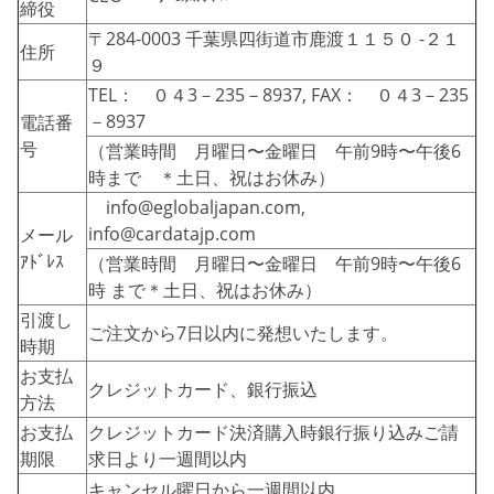
締役
〒284-0003 千葉県四街道市鹿渡１１５０ -２１
住所
９
TEL： ０４3－235－8937, FAX： ０４3－235
－8937
電話番
号
（営業時間 月曜日〜金曜日 午前9時〜午後6
時まで ＊土日、祝はお休み）
info@eglobaljapan.com,
info@cardatajp.com
メール
ｱﾄﾞﾚｽ
（営業時間 月曜日〜金曜日 午前9時〜午後6
時 まで＊土日、祝はお休み）
引渡し
ご注文から7日以内に発想いたします。
時期
お支払
クレジットカード、銀行振込
方法
お支払
クレジットカード決済購入時銀行振り込みご請
期限
求日より一週間以内
キャンセル曜日から一週間以内